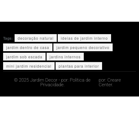
Tags:
decoração natural
ideias de jardim interno
jardim dentro de casa
jardim pequeno decorativo
jardim sob escada
jardins internos
mini jardim residencial
plantas para interior
© 2025 Jardim Decor - por:
Política de
por:
Creare
Privacidade.
Center.