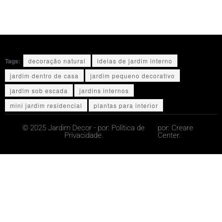
Tags:
decoração natural
ideias de jardim interno
jardim dentro de casa
jardim pequeno decorativo
jardim sob escada
jardins internos
mini jardim residencial
plantas para interior
© 2025 Jardim Decor - por:
Política de
por:
Creare
Privacidade.
Center.