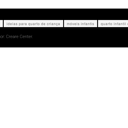
ideias para quarto de criança
móveis infantis
quarto infantil 
or:
Creare Center.