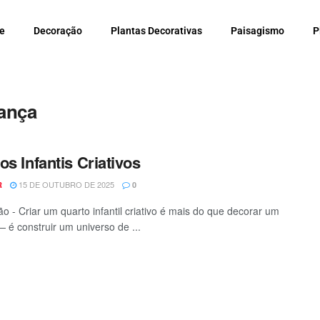
e
Decoração
Plantas Decorativas
Paisagismo
P
iança
os Infantis Criativos
15 DE OUTUBRO DE 2025
R
0
o - Criar um quarto infantil criativo é mais do que decorar um
 é construir um universo de ...