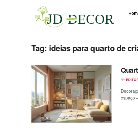
Hom
Tag:
ideias para quarto de cr
Quart
BY
EDITO
Decoraçã
espaço —