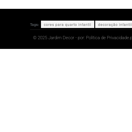
Tags:
cores para quarto infantil
decoração infantil
© 2025 Jardim Decor - por:
Política de Privacidade.
p