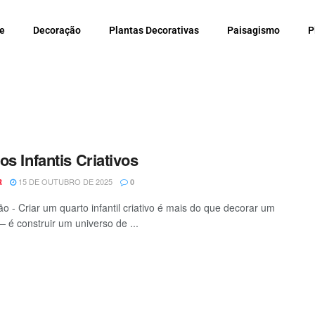
e
Decoração
Plantas Decorativas
Paisagismo
P
os Infantis Criativos
15 DE OUTUBRO DE 2025
R
0
o - Criar um quarto infantil criativo é mais do que decorar um
 é construir um universo de ...