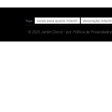
Tags:
cores para quarto infantil
decoração infantil
© 2025 Jardim Decor - por:
Política de Privacidade.
p