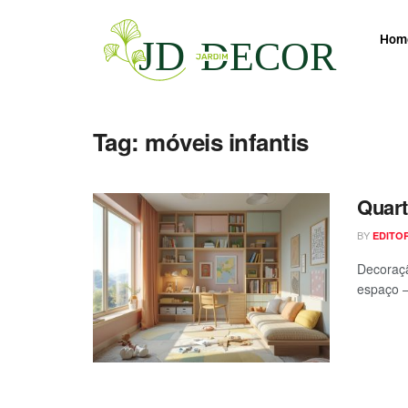
Hom
Tag:
móveis infantis
Quart
BY
EDITO
Decoraçã
espaço —