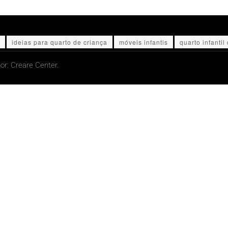
ideias para quarto de criança
móveis infantis
quarto infantil 
or:
Creare Center.