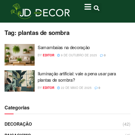
Tag:
plantas de sombra
Samambaias na decoração
BY
EDITOR
9 DE OUTUBRO DE 2025
0
Iluminação artificial: vale a pena usar para
plantas de sombra?
BY
EDITOR
22 DE MAIO DE 2025
0
Categorias
DECORAÇÃO
(42)