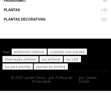
PAISAGISMO
(4)
PLANTAS
(16)
PLANTAS DECORATIVAS
(22)
Tags:
ambientes internos
cuidados com plantas
Iluminação artificial
luz artificial
luz LED
luz para plantas
plantas de sombra
© 2025 Jardim Decor - por:
Política de
por:
Creare
Privacidade.
Center.