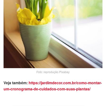
Foto: reprodução Pixabay
Veja também:
https://jardimdecor.com.br/como-montar-
um-cronograma-de-cuidados-com-suas-plantas/