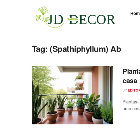
Hom
Tag:
(Spathiphyllum) Ab
Plant
casa
BY
EDITO
Plantas-
uma casa