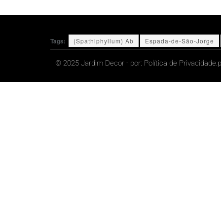
Tags:
(Spathiphyllum) Ab
Espada-de-São-Jorge
© 2025 Jardim Decor - por:
Política de Privacidade.
p