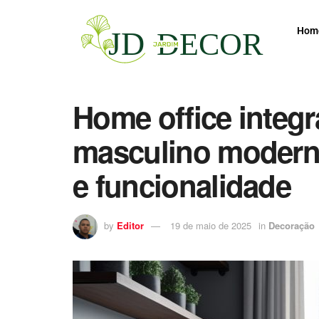
Hom
Home office integ
masculino moderno:
e funcionalidade
by
Editor
19 de maio de 2025
in
Decoração