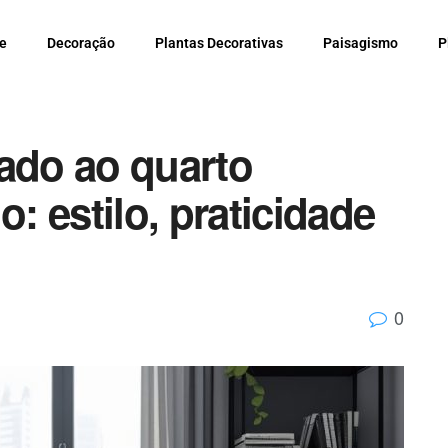
e
Decoração
Plantas Decorativas
Paisagismo
P
rado ao quarto
 estilo, praticidade
0