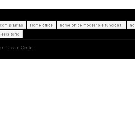
com plantas
Home office
home office moderno e funcional
ho
escritório
or:
Creare Center.