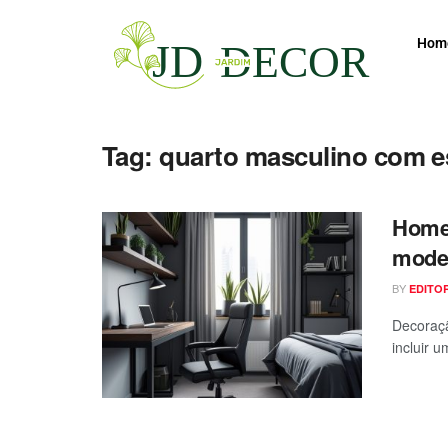
Hom
Tag:
quarto masculino com es
Home 
moder
BY
EDITO
Decoraçã
incluir u