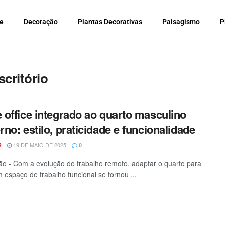
e
Decoração
Plantas Decorativas
Paisagismo
P
critório
office integrado ao quarto masculino
no: estilo, praticidade e funcionalidade
19 DE MAIO DE 2025
R
0
o - Com a evolução do trabalho remoto, adaptar o quarto para
m espaço de trabalho funcional se tornou ...