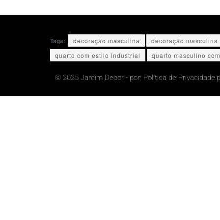
Tags:
decoração masculina
decoração masculina 
quarto com estilo industrial
quarto masculino com 
© 2025 Jardim Decor - por:
Política de Privacidade.
p