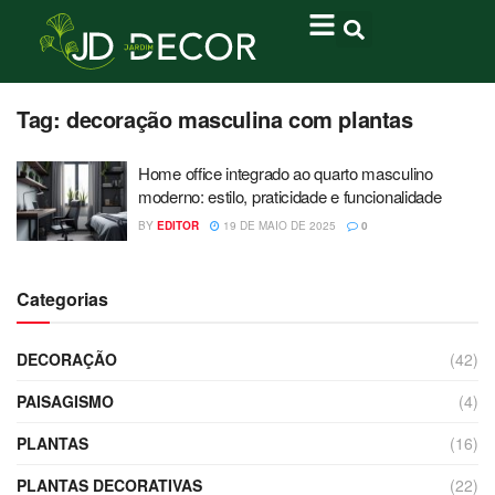
Tag:
decoração masculina com plantas
Home office integrado ao quarto masculino
moderno: estilo, praticidade e funcionalidade
BY
EDITOR
19 DE MAIO DE 2025
0
Categorias
DECORAÇÃO
(42)
PAISAGISMO
(4)
PLANTAS
(16)
PLANTAS DECORATIVAS
(22)