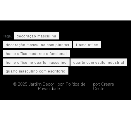
Tags:
decoração masculina
decoração masculina com plantas
Home office
home office moderno e funcional
home office no quarto masculino
quarto com estilo industrial
quarto masculino com escritório
© 2025 Jardim Decor - por:
Política de
por:
Creare
Privacidade.
Center.