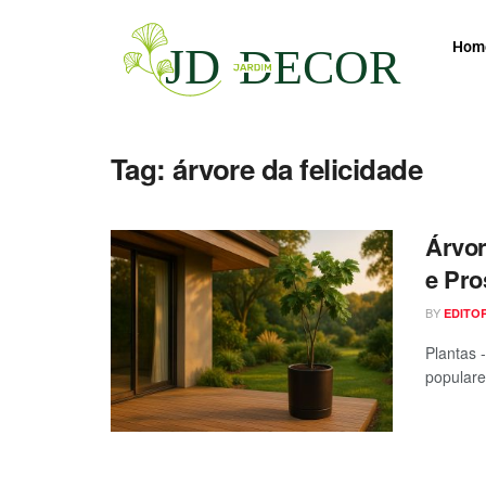
Hom
Tag:
árvore da felicidade
Árvor
e Pro
BY
EDITO
Plantas 
populares