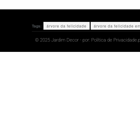
Tags:
árvore da felicidade
árvore da felicidade e
© 2025 Jardim Decor - por:
Política de Privacidade.
p