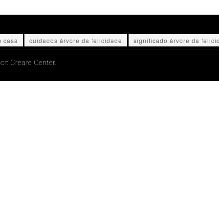
m casa
cuidados árvore da felicidade
significado árvore da felic
or:
Creare Center.