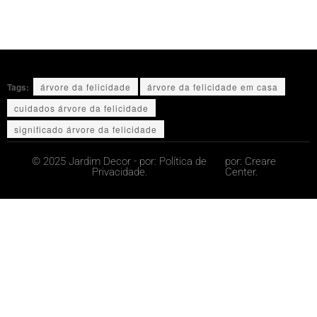
Tags:
árvore da felicidade
árvore da felicidade em casa
cuidados árvore da felicidade
significado árvore da felicidade
© 2025 Jardim Decor - por:
Política de
por:
Creare
Privacidade.
Center.