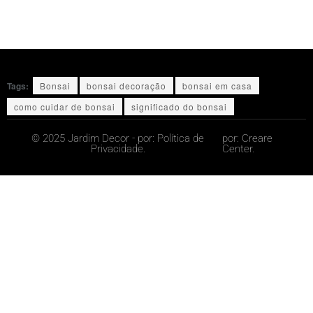
Tags:
Bonsai
bonsai decoração
bonsai em casa
como cuidar de bonsai
significado do bonsai
© 2025 Jardim Decor - por:
Política de
por:
Creare
Privacidade.
Center.