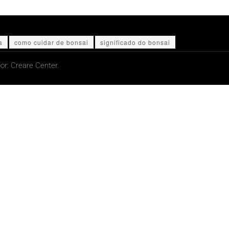
a
como cuidar de bonsai
significado do bonsai
or:
Creare Center.