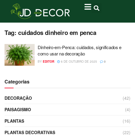
Tag:
cuidados dinheiro em penca
Dinheiro-em-Penca: cuidados, significados e
como usar na decoração
BY
EDITOR
6 DE OUTUBRO DE 2025
0
Categorias
DECORAÇÃO
(42)
PAISAGISMO
(4)
PLANTAS
(16)
PLANTAS DECORATIVAS
(22)