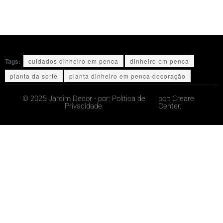
Tags:
cuidados dinheiro em penca
dinheiro em penca
planta da sorte
planta dinheiro em penca decoração
© 2025 Jardim Decor - por:
Política de
por:
Creare
Privacidade.
Center.