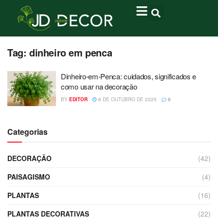
Tag:
dinheiro em penca
Dinheiro-em-Penca: cuidados, significados e
como usar na decoração
BY
EDITOR
6 DE OUTUBRO DE 2025
0
Categorias
DECORAÇÃO
(42)
PAISAGISMO
(4)
PLANTAS
(16)
PLANTAS DECORATIVAS
(22)