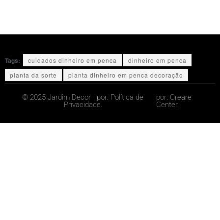
Tags:
cuidados dinheiro em penca
dinheiro em penca
planta da sorte
planta dinheiro em penca decoração
© 2025 Jardim Decor - por:
Política de
por:
Creare
Privacidade.
Center.