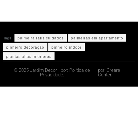
Tags:
palmeira ráfis cuidados
palmeiras em apartamento
pinheiro decoração
pinheiro indoor
plantas altas interiores
© 2025 Jardim Decor - por:
Política de
por:
Creare
Privacidade.
Center.