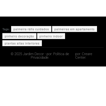
Tags:
palmeira ráfis cuidados
palmeiras em apartamento
pinheiro decoração
pinheiro indoor
plantas altas interiores
© 2025 Jardim Decor - por:
Política de
por:
Creare
Privacidade.
Center.