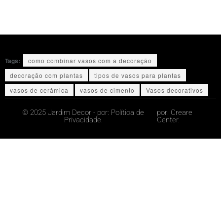
Tags:
como combinar vasos com a decoração
decoração com plantas
tipos de vasos para plantas
vasos de cerâmica
vasos de cimento
Vasos decorativos
© 2025 Jardim Decor - por:
Política de
por:
Creare
Privacidade.
Center.