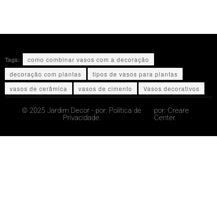
Tags:
como combinar vasos com a decoração
decoração com plantas
tipos de vasos para plantas
vasos de cerâmica
vasos de cimento
Vasos decorativos
© 2025 Jardim Decor - por:
Política de
por:
Creare
Privacidade.
Center.